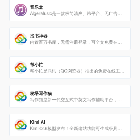
音乐盒
AlgerMusic是一款极简清爽、跨平台、无广告的第三方音乐播放平台，专注为用户提供流畅、纯粹、高自由度的[…]
找书神器
内置百万书库，无需注册登录，可全文免费在线阅读。界面简单，首页有搜索框，输入书名或作者名即可搜索，详情页能查看[…]
帮小忙
帮小忙是腾讯（QQ浏览器）推出的免费在线工具箱，聚合上百种实用工具，无需安装、无广告，适合办公、学习、生活等[…]
秘塔写作猫
写作猫是新一代交互式中英文写作辅助平台，集智能文本纠错、改写润色、自动续写、智能配图为一体。
Kimi AI
KimiK2.6模型发布！全新建站功能可生成极具设计感的网站，支持轻量后端模块；Agent集群全面升级，[…]