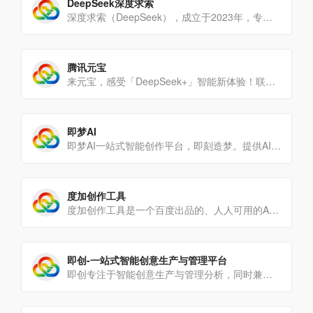
DeepSeek深度求索
深度求索（DeepSeek），成立于2023年，专注于研究世界领先的通用人工智能底层模型与技术，挑战人工智能前[…]
腾讯元宝
来元宝，感受「DeepSeek+」智能新体验！联网搜索公众号、视频号等优质腾讯生态信源，搜得更准、答得更全；智[…]
即梦AI
即梦AI一站式智能创作平台，即刻造梦。提供AI绘画和AIGC视频创作体验，拥有激发无限创作灵感的社区。让即梦A[…]
度加创作工具
度加创作工具是一个百度出品的、人人可用的AIGC创作平台。度加致力于通过AI能力降低内容生成门槛，提升创作效率[…]
即创-一站式智能创意生产与管理平台
即创专注于智能创意生产与管理分析，同时兼容开放生态，提供视频创作、图文生成、直播工具等多种场景服务，帮助客户解[…]