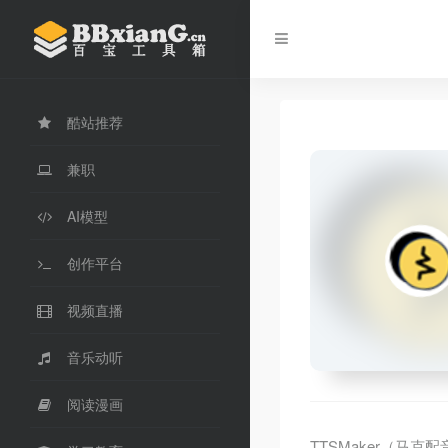
酷站推荐
兼职
AI模型
创作平台
视频直播
音乐动听
阅读漫画
TTSMaker（