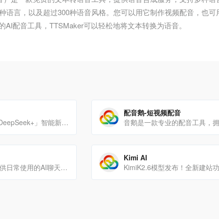
多种语言，以及超过300种语音风格。您可以用它制作视频配音，也
AI配音工具，TTSMaker可以轻松地将文本转换为语音。
配音鹅-短视频配音
来元宝，感受「DeepSeek+」智能新体验！联网搜索公众号、视频号等优质腾讯生态信源，搜得更准、答得更全；智[…]
Kimi AI
ChatGPT是一款供日常使用的AI聊天机器人。与最先进的AI模型互动，探索创意、解决问题以及提升学[…]