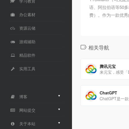
学习教育
语、阿拉伯语等50
办公素材
费）。作为一款优秀的
资源云储
游戏辅助
相关导航
精品软件
腾讯元宝
实用工具
ChatGPT
♥
博客
♥
网站提交
♥
关于本站