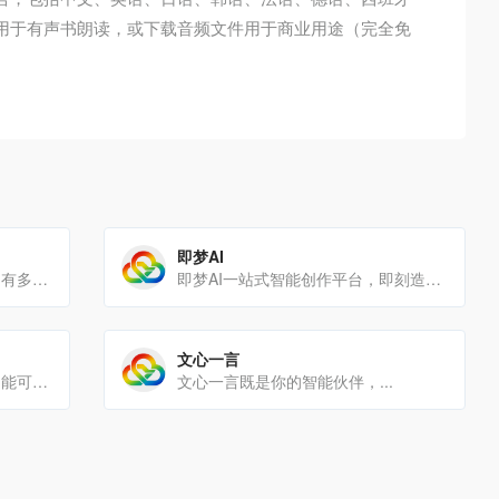
可用于有声书朗读，或下载音频文件用于商业用途（完全免
即梦AI
音鹅是一款专业的配音工具，拥有多位配音主播，支持添加背景音乐，导出MP3音频文件，操作简单，一键配音；为大家提[…]
即梦AI一站式智能创作平台，即刻造梦。提供AI绘画和AIGC视频创作体验，拥有激发无限创作灵感的社区。让即梦A[…]
文心一言
KimiK2.6模型发布！全新建站功能可生成极具设计感的网站，支持轻量后端模块；Agent集群全面升级，[…]
文心一言既是你的智能伙伴，...