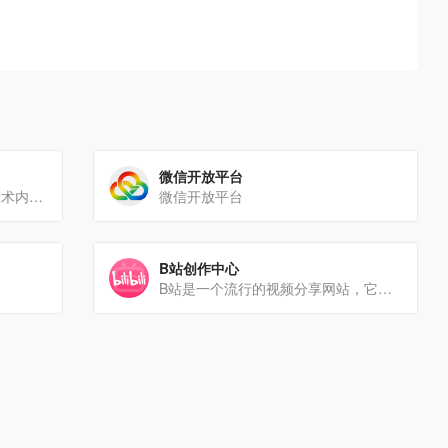
微信开放平台
掘金是面向全球中文开发者的技术内容分享与交流平台。我们通过技术文章、沸点、课程、直播等产品和服务，打造一个激发[…]
微信开放平台
B站创作中心
B站是一个流行的视频分享网站，它的用户群体非常广泛，从年轻的学生到职场人士都有。作为一个视频分享平台，B站可以[…]