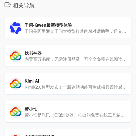
相关导航
千问-Qwen最新模型体验
千问是阿里通义千问大模型打造的AI对话助手，通义千问支持问答、写作、代码、翻译、录音、PPT创作、文档处理、音[…]
找书神器
内置百万书库，无需注册登录，可全文免费在线阅读。界面简单，首页有搜索框，输入书名或作者名即可搜索，详情页能查看[…]
Kimi AI
KimiK2.6模型发布！全新建站功能可生成极具设计感的网站，支持轻量后端模块；Agent集群全面升级，[…]
帮小忙
帮小忙是腾讯（QQ浏览器）推出的免费在线工具箱，聚合上百种实用工具，无需安装、无广告，适合办公、学习、生活等[…]