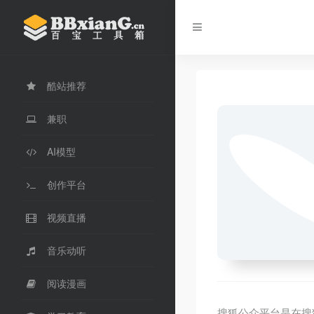
酷站推荐
兼职
AI模型
创作平台
视频直播
音乐动听
阅读漫画
搜狐公众平台是在搜