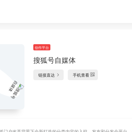
创作平台
搜狐号自媒体
链接直达
手机查看
狐门户改革背景下全新打造的分类内容的入驻、发布和分发全平台，