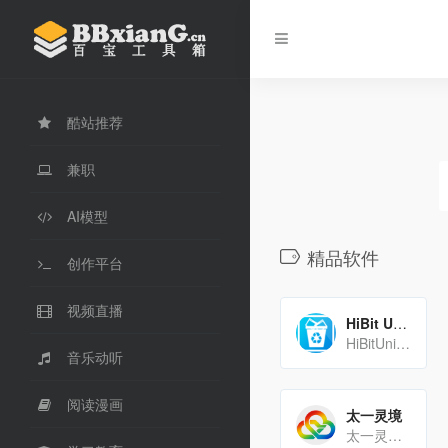
酷站推荐
兼职
AI模型
精品软件
创作平台
视频直播
HiBit Uninstaller 软件卸载
HiBitUninstaller是一个Windows软件工具，这个小工具可以帮助我们把电脑中不需要的软[…]
音乐动听
阅读漫画
太一灵境
太一灵境是拥有丰富、优质和创新性的元宇宙平台，率先使用虚幻引擎5（UE5）技术，为中国的元宇宙产业发展和用户沉[…]