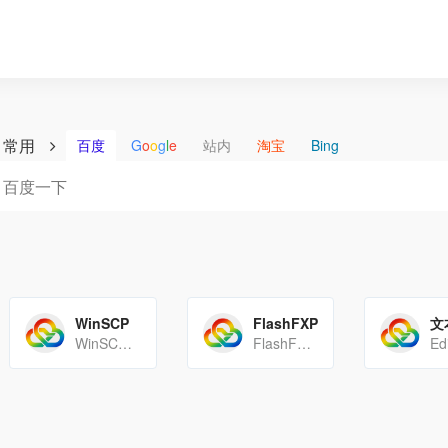
常用
百度
G
o
o
g
l
e
站内
淘宝
Bing
WinSCP
FlashFXP
WinSCP是一个开源的免费SFTP客户端、FTP客户端、WebDAV客户端、S3客户端和SCP[…]
FlashFXP中文版是一款功能强大的FXP/FTP软件，集成了其它好的FTP软件的优点，支持文件夹的传输，并[…]