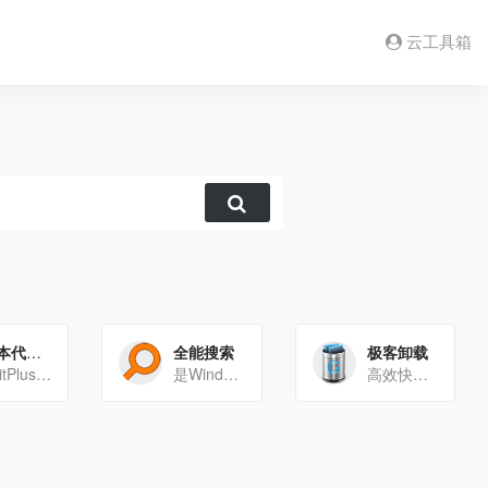
云工具箱
文本代码编辑器
全能搜索
极客卸载
EditPlus是一款文本编辑器和代码编辑器，支持多种编程语言。它具有语法高亮、代码折叠、自动完成、列编辑、括[…]
是Windows上一款搜索引擎，它能够基于文件名快速定文件和文件夹位置。不像Windows内置搜索，[…]
高效快速，小巧便携。100%免费干净去除和强制去除本机X64支持易于使用的用户界面卸载Micro[…]