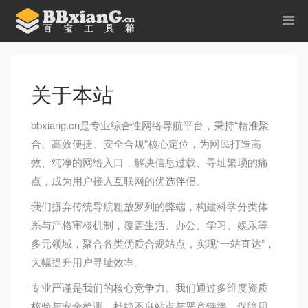
关于本站
bbxiang.cn是专业综合性网络导航平台，秉持“精准聚
合、高效便捷、安全合规”核心定位，为网民打造高
效、纯净的网络入口，解决信息过载、寻址繁琐的痛
点，成为用户接入互联网的优选伴侣。
我们摒弃传统导航粗放罗列的弊端，构建科学分类体
系与严格审核机制，覆盖生活、办公、学习、娱乐等
多元领域，聚合各类优质合规站点，实现“一站直达”，
大幅提升用户寻址效率。
专业严谨是我们的核心竞争力。我们通过多维度资质
核验与安全检测，杜绝不良站点与恶意链接，保障用