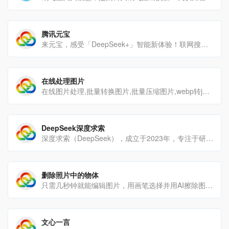
腾讯元宝
来元宝，感受「DeepSeek+」智能新体验！联网搜索公众号、视频号等优质腾讯生态信源，搜得更准、答得更全；智[…]
在线处理图片
在线图片处理,批量转换图片,批量压缩图片,webp转jpg,视频转gif,gif转webp,更快更安全，100[…]
DeepSeek深度求索
深度求索（DeepSeek），成立于2023年，专注于研究世界领先的通用人工智能底层模型与技术，挑战人工智能前[…]
删除照片中的物体
只需几秒钟就能编辑图片，用画笔选择并用AI擦除图片上的物体、人物、文字、瑕疵和图案。无限制免费使用，无需注[…]
文心一言