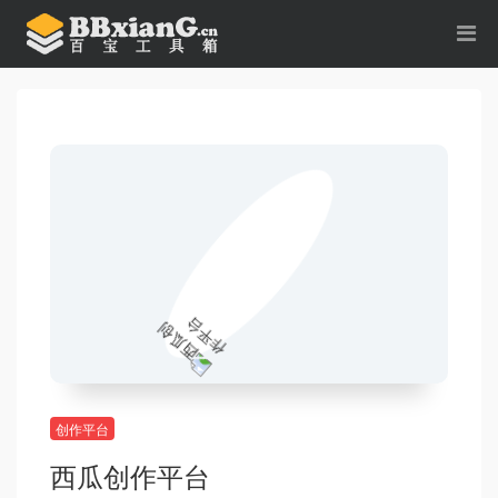
创作平台
西瓜创作平台