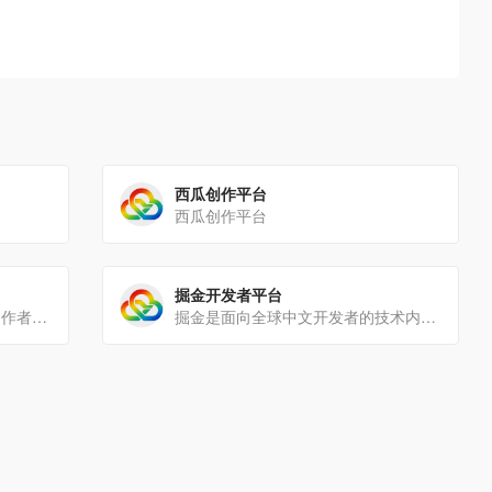
西瓜创作平台
西瓜创作平台
掘金开发者平台
大鱼号是阿里文娱体系为内容创作者提供的统一账号。大鱼号实现了阿里文娱体系一点接入，多点分发。内容创作者一点接入[…]
掘金是面向全球中文开发者的技术内容分享与交流平台。我们通过技术文章、沸点、课程、直播等产品和服务，打造一个激发[…]