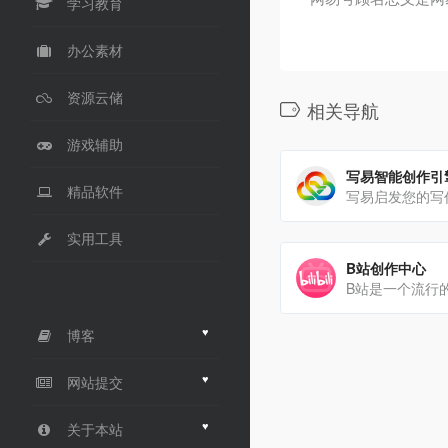
学习教育
办公素材
资源云储
相关导航
游戏辅助
写易智能创作引
精品软件
写易启发您的写
实用工具
B站创作中心
♥
博客
♥
网站提交
♥
关于本站