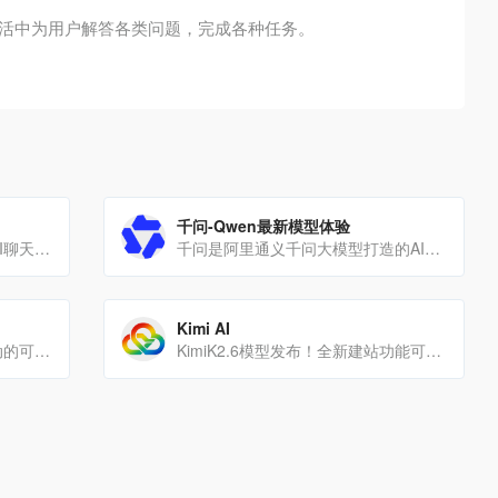
生活中为用户解答各类问题，完成各种任务。
千问-Qwen最新模型体验
ChatGPT是一款供日常使用的AI聊天机器人。与最先进的AI模型互动，探索创意、解决问题以及提升学[…]
千问是阿里通义千问大模型打造的AI对话助手，通义千问支持问答、写作、代码、翻译、录音、PPT创作、文档处理、音[…]
Kimi AI
boardmix博思白板是一款AI驱动的可视化协作平台，集成AIGC生成、思维导图、流程图及多人实时协作功能。[…]
KimiK2.6模型发布！全新建站功能可生成极具设计感的网站，支持轻量后端模块；Agent集群全面升级，[…]